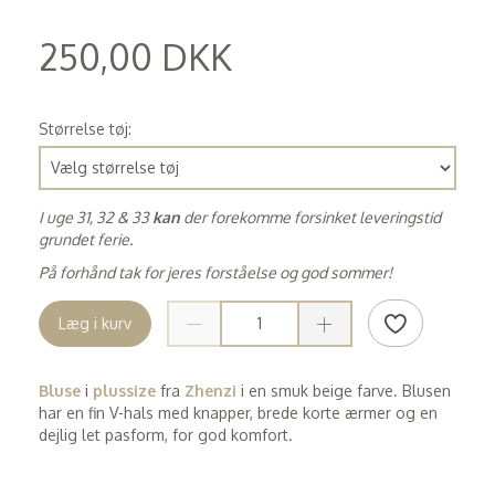
250,00 DKK
(
200,00 DKK
)
Størrelse tøj:
I uge 31, 32 & 33
kan
der forekomme forsinket leveringstid
grundet ferie.
På forhånd tak for jeres forståelse og god sommer!
Læg i kurv
Bluse
i
plussize
fra
Zhenzi
i en smuk beige farve. Blusen
har en fin V-hals med knapper, brede korte ærmer og en
dejlig let pasform, for god komfort.