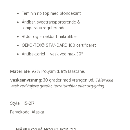
Feminin rib top med blondekant
Åndbar, svedtransporterende &
temperaturregulerende
Blødt og strækbart mikrofiber
OEKO-TEX® STANDARD 100 certificeret
Antibakteriel – vask ved max 30°
Materiale
: 92% Polyamid, 8% Elastane.
Vaskeanvisning
: 30 grader med vrangen ud.
Tåler ikke
vask ved højere grader, tørretumbler eller strygning.
Style: H5-217
Farvekode: Alaska
MÅSKE OGSÅ NOGET FOR DIG