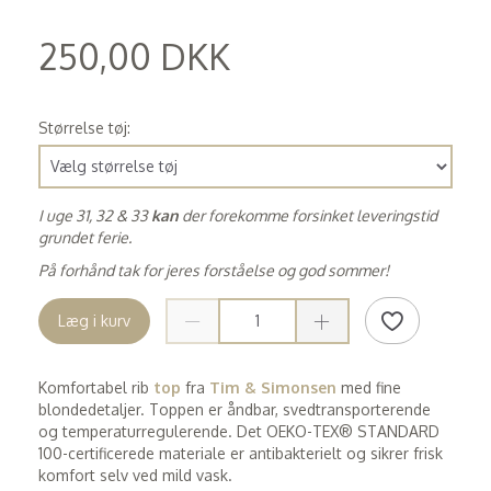
250,00 DKK
(
200,00 DKK
)
Størrelse tøj:
I uge 31, 32 & 33
kan
der forekomme forsinket leveringstid
grundet ferie.
På forhånd tak for jeres forståelse og god sommer!
Læg i kurv
Komfortabel rib
top
fra
Tim & Simonsen
med fine
blondedetaljer. Toppen er åndbar, svedtransporterende
og temperaturregulerende. Det OEKO-TEX® STANDARD
100-certificerede materiale er antibakterielt og sikrer frisk
komfort selv ved mild vask.