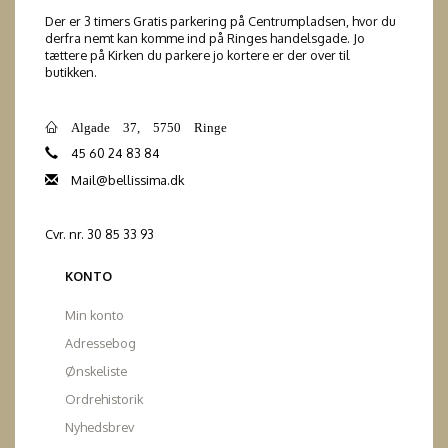
Der er 3 timers Gratis parkering på Centrumpladsen, hvor du
derfra nemt kan komme ind på Ringes handelsgade. Jo
tættere på Kirken du parkere jo kortere er der over til
butikken.
Algade 37, 5750 Ringe
45 60 24 83 84
Mail@bellissima.dk
Cvr. nr. 30 85 33 93
KONTO
Min konto
Adressebog
Ønskeliste
Ordrehistorik
Nyhedsbrev