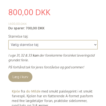
800,00 DKK
(
640,00 DKK
)
1.500,00 DKK
Du sparer:
700,00 DKK
Størrelse tøj:
I uge 31, 32 & 33
kan
der forekomme forsinket leveringstid
grundet ferie.
På forhånd tak for jeres forståelse og god sommer!
Læg i kurv
Kjole
fra
du Milde
med smukt paisleyprint i et smukt
farvespil. Kjolen har en flatterende A-formet pasform
med fine lægdetaljer foran, praktiske sidelommer,
rund hals og 3/4 ærmer.