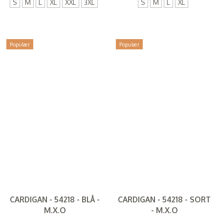
S
M
L
XL
XXL
3XL
S
M
L
XL
Populær
Populær
CARDIGAN - 54218 - BLÅ -
CARDIGAN - 54218 - SORT
M.X.O
- M.X.O