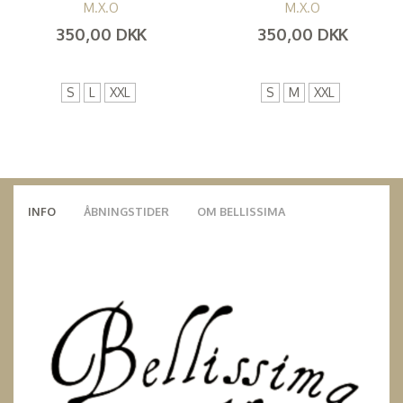
M.X.O
M.X.O
350,00 DKK
350,00 DKK
(
280,00 DKK
)
(
280,00 DKK
)
S
L
XXL
S
M
XXL
INFO
ÅBNINGSTIDER
OM BELLISSIMA