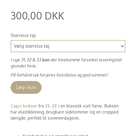
300,00 DKK
(
240,00 DKK
)
Størrelse tøj:
I uge 31, 32 & 33
kan
der forekomme forsinket leveringstid
grundet ferie.
På forhånd tak for jeres forståelse og god sommer!
Læg i kurv
Capri bukser
fra
ZE-ZE
i en klassisk sort farve. Buksen
har elastiklinning, brugbare sidelommer og en cropped
længde, perfekt til sommerdagene.