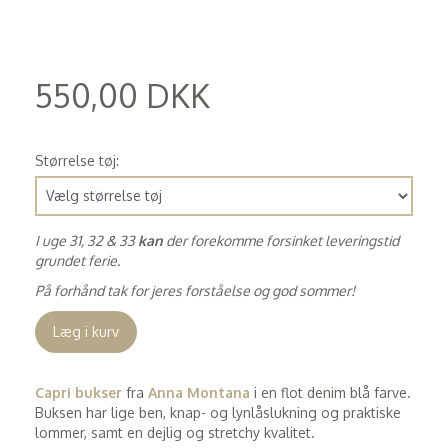
550,00 DKK
(
440,00 DKK
)
Størrelse tøj:
I uge 31, 32 & 33
kan
der forekomme forsinket leveringstid
grundet ferie.
På forhånd tak for jeres forståelse og god sommer!
Læg i kurv
Capri bukser
fra
Anna Montana
i en flot denim blå farve.
Buksen har lige ben, knap- og lynlåslukning og praktiske
lommer, samt en dejlig og stretchy kvalitet.