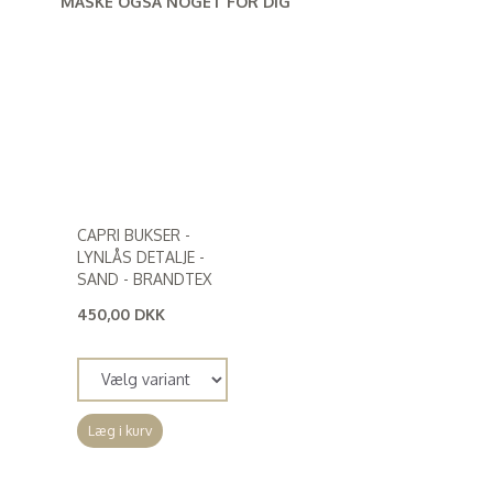
MÅSKE OGSÅ NOGET FOR DIG
CAPRI BUKSER -
LYNLÅS DETALJE -
SAND - BRANDTEX
450,00 DKK
(
360,00 DKK
)
Læg i kurv