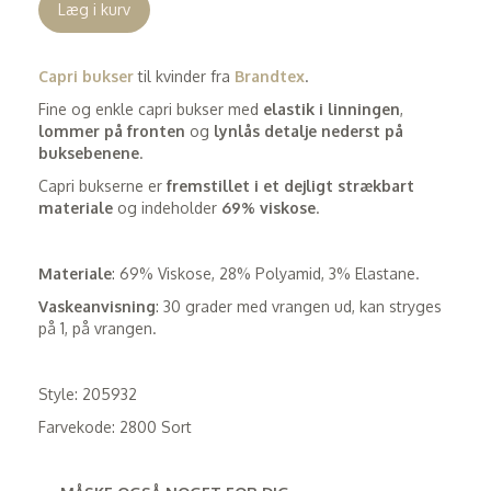
Læg i kurv
Capri bukser
til kvinder fra
Brandtex
.
Fine og enkle capri bukser med
elastik i linningen
,
lommer på fronten
og
lynlås detalje nederst på
buksebenene
.
Capri bukserne er
fremstillet i et dejligt strækbart
materiale
og indeholder
69% viskose
.
Materiale
: 69% Viskose, 28% Polyamid, 3% Elastane.
Vaskeanvisning
: 30 grader med vrangen ud, kan stryges
på 1, på vrangen.
Style: 205932
Farvekode: 2800 Sort