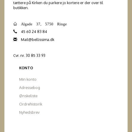
tættere på Kirken du parkere jo kortere er der over til
butikken.
Algade 37, 5750 Ringe
45 60 24 83 84
Mail@bellissima.dk
Cvr. nr. 30 85 33 93
KONTO
Min konto
Adressebog
Ønskeliste
Ordrehistorik
Nyhedsbrev