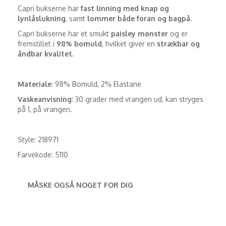
Capri bukserne har
fast linning med knap og
lynlåslukning
, samt
lommer både foran og bagpå
.
Capri bukserne har et smukt
paisley mønster
og er
fremstillet i
98% bomuld
, hvilket giver en
strækbar og
åndbar kvalitet
.
Materiale
: 98% Bomuld, 2% Elastane
Vaskeanvisning
: 30 grader med vrangen ud, kan stryges
på 1, på vrangen.
Style: 218971
Farvekode: 5110
MÅSKE OGSÅ NOGET FOR DIG