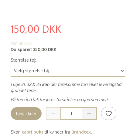
150,00 DKK
(
120,00 DKK
)
500,00 DKK
Du sparer:
350,00 DKK
Størrelse tøj:
I uge 31, 32 & 33
kan
der forekomme forsinket leveringstid
grundet ferie.
På forhånd tak for jeres forståelse og god sommer!
Læg i kurv
Skøn
capri buks
til kvinder fra
Brandtex
.