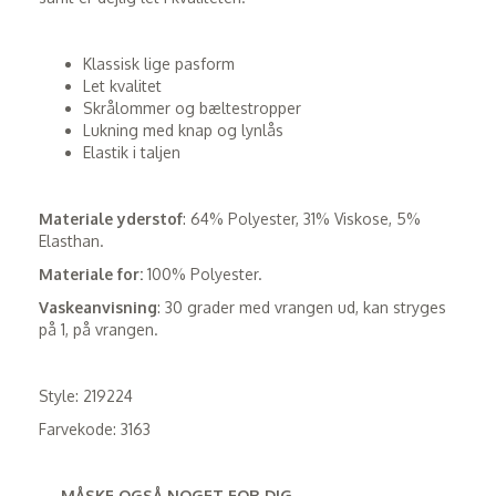
Klassisk lige pasform
Let kvalitet
Skrålommer og bæltestropper
Lukning med knap og lynlås
Elastik i taljen
Materiale yderstof
: 64% Polyester, 31% Viskose, 5%
Elasthan.
Materiale for:
100% Polyester.
Vaskeanvisning
: 30 grader med vrangen ud, kan stryges
på 1, på vrangen.
Style: 219224
Farvekode: 3163
MÅSKE OGSÅ NOGET FOR DIG