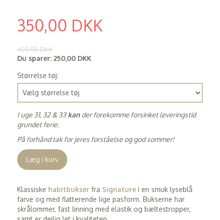
350,00 DKK
(
280,00 DKK
)
600,00 DKK
Du sparer:
250,00 DKK
Størrelse tøj:
I uge 31, 32 & 33
kan
der forekomme forsinket leveringstid
grundet ferie.
På forhånd tak for jeres forståelse og god sommer!
Læg i kurv
Klassiske
habitbukser
fra
Signature
i en smuk lyseblå
farve og med flatterende lige pasform. Bukserne har
skrålommer, fast linning med elastik og bæltestropper,
samt er dejlig let i kvaliteten.