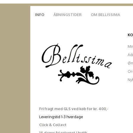
INFO
ÅBNINGSTIDER
OM BELLISSIMA
K
Mi
Ad
Øn
Ord
Ny
Fri fragt med GLS ved køb for kr. 400,-
Leveringstid 1-3 hverdage
Click & Collect
14 dages fri returret i butik