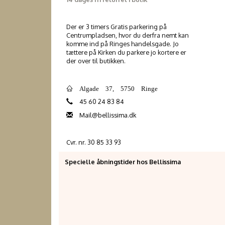
Der er 3 timers Gratis parkering på
Centrumpladsen, hvor du derfra nemt kan
komme ind på Ringes handelsgade. Jo
tættere på Kirken du parkere jo kortere er
der over til butikken.
Algade 37, 5750 Ringe
45 60 24 83 84
Mail@bellissima.dk
Cvr. nr. 30 85 33 93
Specielle åbningstider hos Bellissima