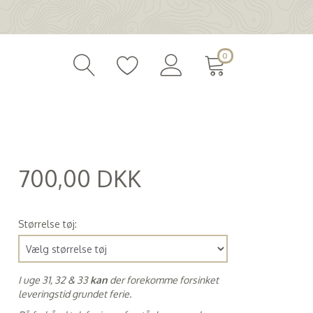
0
700,00 DKK
(
560,00 DKK
)
Størrelse tøj:
I uge 31, 32 & 33
kan
der forekomme forsinket
leveringstid grundet ferie.