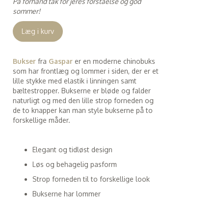
På forhånd tak for jeres forståelse og god
sommer!
Læg i kurv
Bukser
fra
Gaspar
er en moderne chinobuks
som har frontlæg og lommer i siden, der er et
lille stykke med elastik i linningen samt
bæltestropper. Bukserne er bløde og falder
naturligt og med den lille strop forneden og
de to knapper kan man style bukserne på to
forskellige måder.
Elegant og tidløst design
Løs og behagelig pasform
Strop forneden til to forskellige look
Bukserne har lommer