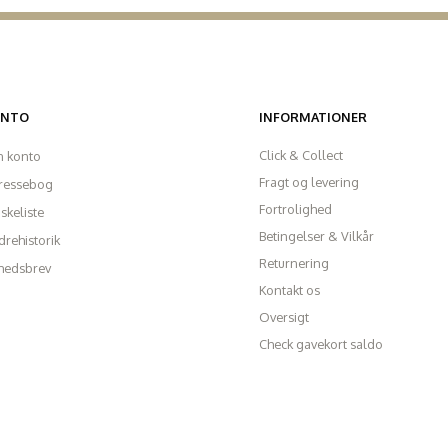
ONTO
INFORMATIONER
Click & Collect
n konto
Fragt og levering
ressebog
Fortrolighed
skeliste
Betingelser & Vilkår
rehistorik
Returnering
hedsbrev
Kontakt os
Oversigt
Check gavekort saldo