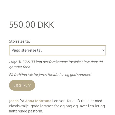
550,00 DKK
(
440,00 DKK
)
Størrelse tal:
I uge 31, 32 & 33
kan
der forekomme forsinket leveringstid
grundet ferie.
På forhånd tak for jeres forståelse og god sommer!
Læg i kurv
Jeans
fra
Anna Montana
i en sort farve. Buksen er med
elastisktalje, gode lommer for og bag og lavet i en let og
flatterende pasform.