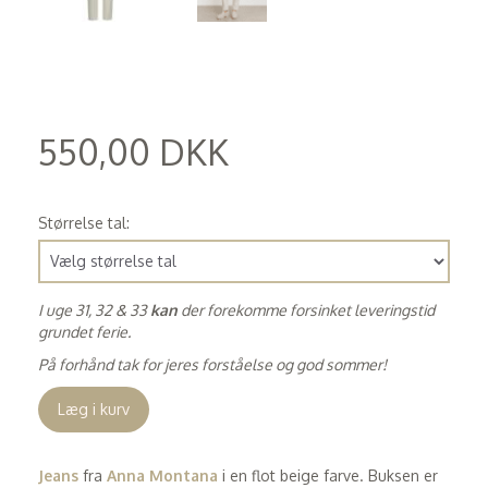
550,00 DKK
(
440,00 DKK
)
Størrelse tal:
I uge 31, 32 & 33
kan
der forekomme forsinket leveringstid
grundet ferie.
På forhånd tak for jeres forståelse og god sommer!
Læg i kurv
Jeans
fra
Anna Montana
i en flot beige farve. Buksen er