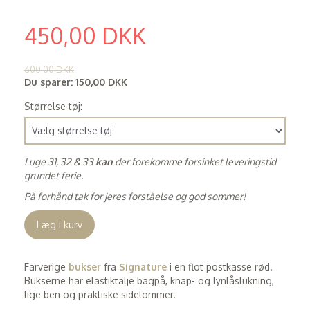
450,00 DKK
(
360,00 DKK
)
600,00 DKK
Du sparer:
150,00 DKK
Størrelse tøj:
I uge 31, 32 & 33
kan
der forekomme forsinket leveringstid
grundet ferie.
På forhånd tak for jeres forståelse og god sommer!
Læg i kurv
Farverige
bukser
fra
Signature
i en flot postkasse rød.
Bukserne har elastiktalje bagpå, knap- og lynlåslukning,
lige ben og praktiske sidelommer.