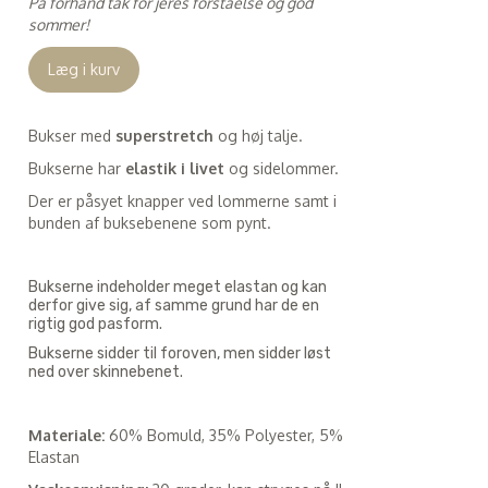
På forhånd tak for jeres forståelse og god
sommer!
Læg i kurv
Bukser med
superstretch
og høj talje.
Bukserne har
elastik i livet
og sidelommer.
Der er påsyet knapper ved lommerne samt i
bunden af buksebenene som pynt.
Bukserne indeholder meget elastan og kan
derfor give sig, af samme grund har de en
rigtig god pasform.
Bukserne sidder til foroven, men sidder løst
ned over skinnebenet.
Materiale:
60% Bomuld, 35% Polyester, 5%
Elastan