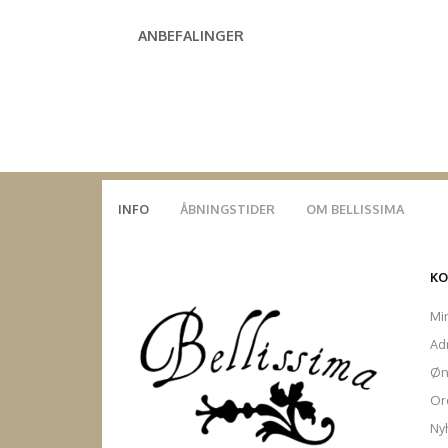
ANBEFALINGER
INFO
ÅBNINGSTIDER
OM BELLISSIMA
K
Mi
Ad
Øn
Ord
Ny