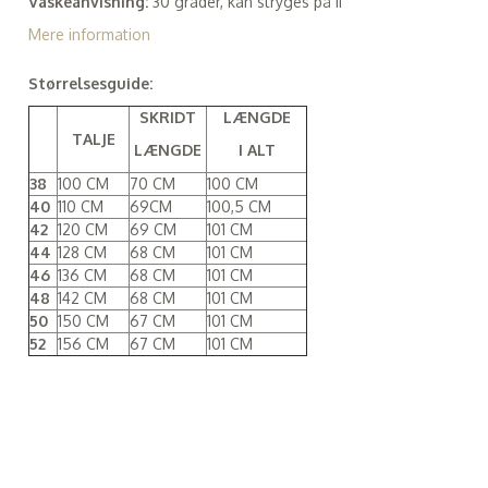
Vaskeanvisning:
30 grader, kan stryges på II
Mere information
Størrelsesguide:
SKRIDT
LÆNGDE
TALJE
LÆNGDE
I ALT
38
100 CM
70 CM
100 CM
40
110 CM
69CM
100,5 CM
42
120 CM
69 CM
101 CM
44
128 CM
68 CM
101 CM
46
136 CM
68 CM
101 CM
48
142 CM
68 CM
101 CM
50
150 CM
67 CM
101 CM
52
156 CM
67 CM
101 CM