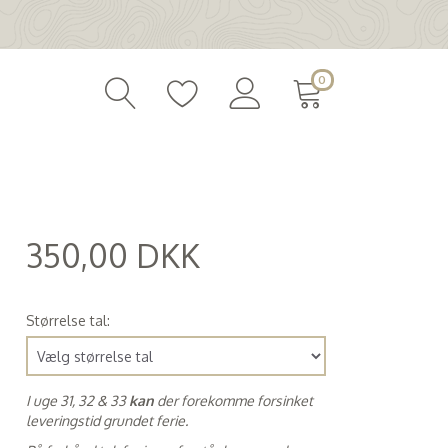
0
350,00 DKK
(
280,00 DKK
)
Størrelse tal:
I uge 31, 32 & 33
kan
der forekomme forsinket
leveringstid grundet ferie.