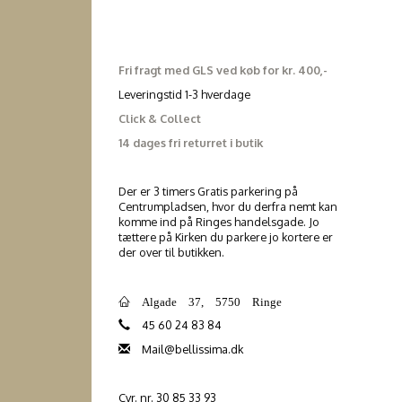
Fri fragt med GLS ved køb for kr. 400,-
Leveringstid 1-3 hverdage
Click & Collect
14 dages fri returret i butik
Der er 3 timers Gratis parkering på
Centrumpladsen, hvor du derfra nemt kan
komme ind på Ringes handelsgade. Jo
tættere på Kirken du parkere jo kortere er
der over til butikken.
Algade 37, 5750 Ringe
45 60 24 83 84
Mail@bellissima.dk
Cvr. nr. 30 85 33 93