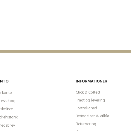
ONTO
INFORMATIONER
Click & Collect
n konto
Fragt og levering
ressebog
Fortrolighed
skeliste
Betingelser & Vilkår
rehistorik
Returnering
hedsbrev