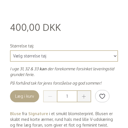
400,00 DKK
(
320,00 DKK
)
Størrelse tøj:
I uge 31, 32 & 33
kan
der forekomme forsinket leveringstid
grundet ferie.
På forhånd tak for jeres forståelse og god sommer!
Læg i kurv
Bluse
fra
Signature
i et smukt blomsterprint. Blusen er
skabt med korte ærmer, rund hals med lille V-udskæring
og fine læg foran, som giver et flot og feminint twist.