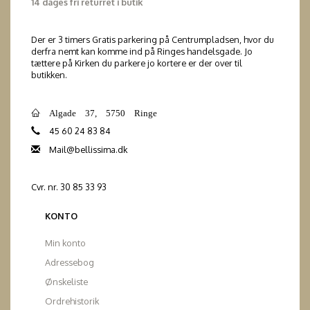
14 dages fri returret i butik
Der er 3 timers Gratis parkering på Centrumpladsen, hvor du
derfra nemt kan komme ind på Ringes handelsgade. Jo
tættere på Kirken du parkere jo kortere er der over til
butikken.
Algade 37, 5750 Ringe
45 60 24 83 84
Mail@bellissima.dk
Cvr. nr. 30 85 33 93
KONTO
Min konto
Adressebog
Ønskeliste
Ordrehistorik