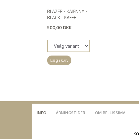
BLAZER - KAJENNY -
BLACK - KAFFE
500,00 DKK
(
400,00 DKK
)
Læg i kurv
INFO
ÅBNINGSTIDER
OM BELLISSIMA
K