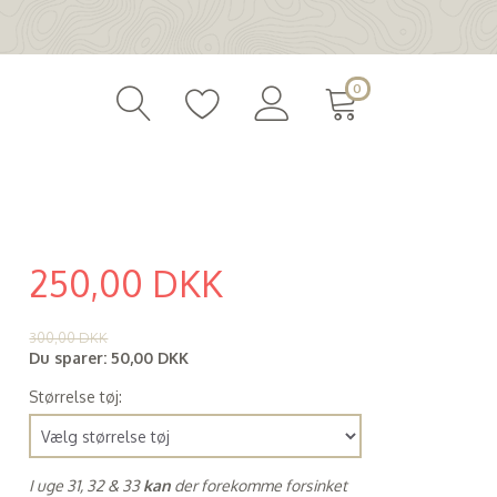
0
250,00 DKK
(
200,00 DKK
)
300,00 DKK
Du sparer:
50,00 DKK
Størrelse tøj:
I uge 31, 32 & 33
kan
der forekomme forsinket