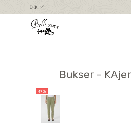
DKK
Bukser - KAjen
-17%