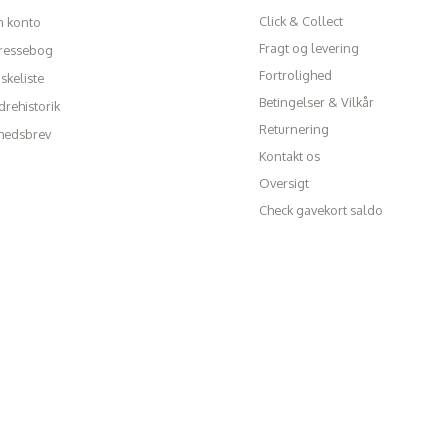
Click & Collect
n konto
Fragt og levering
ressebog
Fortrolighed
skeliste
Betingelser & Vilkår
rehistorik
Returnering
hedsbrev
Kontakt os
Oversigt
Check gavekort saldo