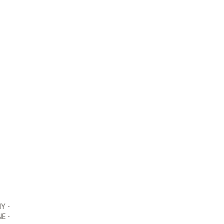
Y -
E -