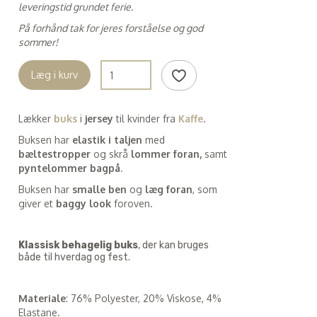
leveringstid grundet ferie.
På forhånd tak for jeres forståelse og god
sommer!
Læg i kurv
Lækker
buks
i
jersey
til kvinder fra
Kaffe
.
Buksen har
elastik i taljen
med
bæltestropper
og skrå
lommer foran,
samt
pyntelommer bagpå
.
Buksen har
smalle ben
og
læg foran
, som
giver et
baggy look
foroven.
Klassisk behagelig buks
, der kan bruges
både til hverdag og fest.
Materiale
: 76% Polyester, 20% Viskose, 4%
Elastane.