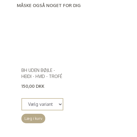
MÅSKE OGSÅ NOGET FOR DIG
BH UDEN BØJLE -
HEIDI - HVID - TROFÉ
150,00 DKK
(
120,00 DKK
)
Læg i kurv