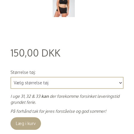
150,00 DKK
(
120,00 DKK
)
Størrelse tøj:
I uge 31, 32 & 33
kan
der forekomme forsinket leveringstid
grundet ferie.
På forhånd tak for jeres forståelse og god sommer!
Læg i kurv