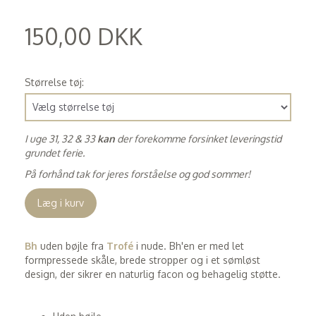
150,00 DKK
(
120,00 DKK
)
Størrelse tøj:
I uge 31, 32 & 33
kan
der forekomme forsinket leveringstid
grundet ferie.
På forhånd tak for jeres forståelse og god sommer!
Læg i kurv
Bh
uden bøjle fra
Trofé
i nude. Bh'en er med let
formpressede skåle, brede stropper og i et sømløst
design, der sikrer en naturlig facon og behagelig støtte.