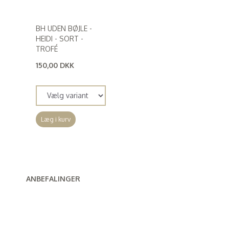
BH UDEN BØJLE -
HEIDI - SORT -
TROFÉ
150,00 DKK
(
120,00 DKK
)
Læg i kurv
ANBEFALINGER