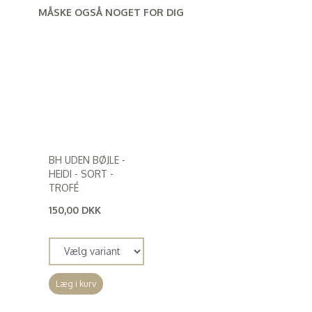
MÅSKE OGSÅ NOGET FOR DIG
BH UDEN BØJLE -
HEIDI - SORT -
TROFÉ
150,00 DKK
(
120,00 DKK
)
Læg i kurv