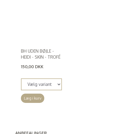
BH UDEN BØJLE -
HEIDI - SKIN - TROFÉ
150,00 DKK
(
120,00 DKK
)
Læg i kurv
ANBEFALINGER