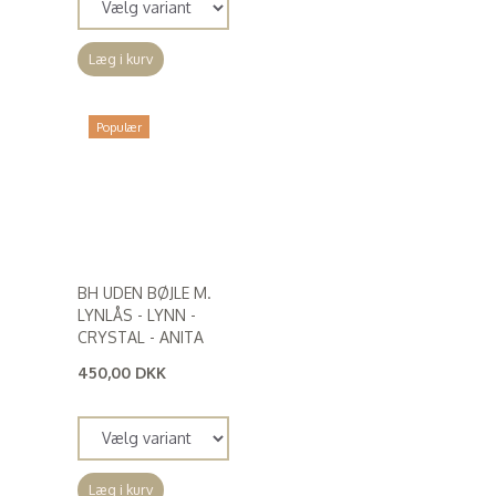
Læg i kurv
Populær
BH UDEN BØJLE M.
LYNLÅS - LYNN -
CRYSTAL - ANITA
450,00 DKK
(
360,00 DKK
)
Læg i kurv