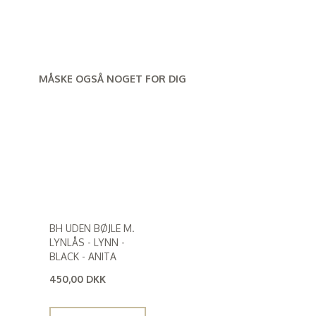
MÅSKE OGSÅ NOGET FOR DIG
BH UDEN BØJLE M.
LYNLÅS - LYNN -
BLACK - ANITA
450,00 DKK
(
360,00 DKK
)