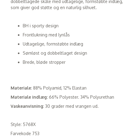
dobbeltlagede skåle med udtagelige, formstøbte indlæg,
som giver god støtte og en naturlig silhuet.
BH i sporty design
Frontlukning med lynlås
Udtagelige, formstøbte indlæg
Sømløst og dobbeltlaget design
Brede, bløde stropper
Materiale
: 88% Polyamid, 12% Elastan
Materiale indlæg:
66% Polyester. 34% Polyurethan
Vaskeanvisning
: 30 grader med vrangen ud.
Style: 5768X
Farvekode 753