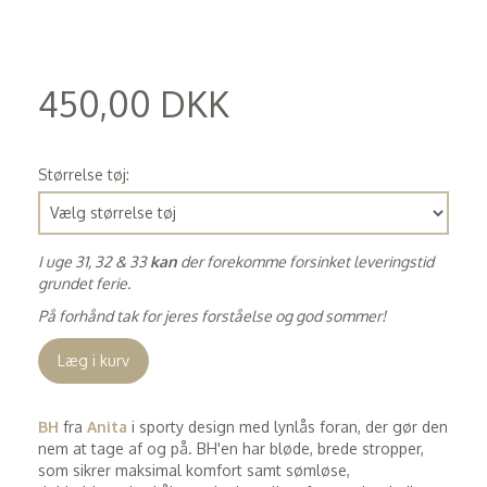
450,00 DKK
(
360,00 DKK
)
Størrelse tøj:
I uge 31, 32 & 33
kan
der forekomme forsinket leveringstid
grundet ferie.
På forhånd tak for jeres forståelse og god sommer!
Læg i kurv
BH
fra
Anita
i sporty design med lynlås foran, der gør den
nem at tage af og på. BH'en har bløde, brede stropper,
som sikrer maksimal komfort samt sømløse,