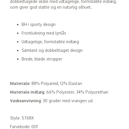
dobbeltlagede skåle med udtagelige, formstøbte indlæg,
som giver god støtte og en naturlig silhuet.
BH i sporty design
Frontlukning med lynlås
Udtagelige, formstøbte indlæg
Sømløst og dobbeltlaget design
Brede, bløde stropper
Materiale
: 88% Polyamid, 12% Elastan
Materiale indlæg:
66% Polyester. 34% Polyurethan
Vaskeanvisning
: 30 grader med vrangen ud.
Style: 5768X
Farvekode: 001