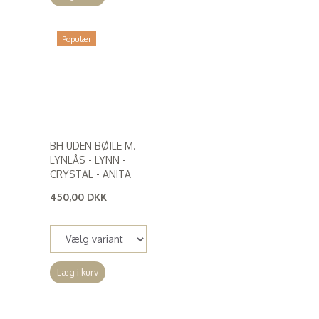
Populær
BH UDEN BØJLE M.
LYNLÅS - LYNN -
CRYSTAL - ANITA
450,00 DKK
(
360,00 DKK
)
Læg i kurv