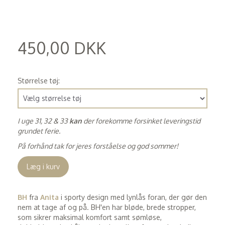
450,00 DKK
(
360,00 DKK
)
Størrelse tøj:
I uge 31, 32 & 33
kan
der forekomme forsinket leveringstid
grundet ferie.
På forhånd tak for jeres forståelse og god sommer!
Læg i kurv
BH
fra
Anita
i sporty design med lynlås foran, der gør den
nem at tage af og på. BH'en har bløde, brede stropper,
som sikrer maksimal komfort samt sømløse,