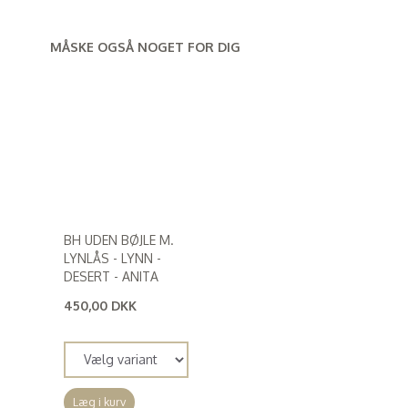
MÅSKE OGSÅ NOGET FOR DIG
BH UDEN BØJLE M.
LYNLÅS - LYNN -
DESERT - ANITA
450,00 DKK
(
360,00 DKK
)
Læg i kurv