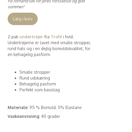
På forhånd tak for jeres forståelse og god
sommer!
Læg i kurv
2-pak
undertrøjer
fra
Trofé
i hvid.
Undertrøjerne er lavet med smalle stropper,
rund hals og i en dejlig bomuldskvalitet, for
en behagelig pasform.
Smalle stropper
Rund udskæring
Behagelig pasform
Perfekt som basislag
Materiale
: 95 % Bomuld, 5% Elastane
Vaskeanvisning
: 40 grader