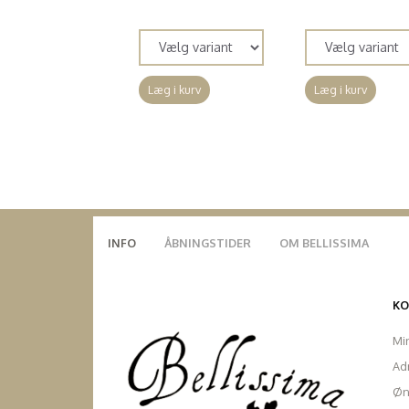
(
120,00 DKK
)
(
120,00 DKK
)
Læg i kurv
Læg i kurv
INFO
ÅBNINGSTIDER
OM BELLISSIMA
K
Mi
Ad
Øn