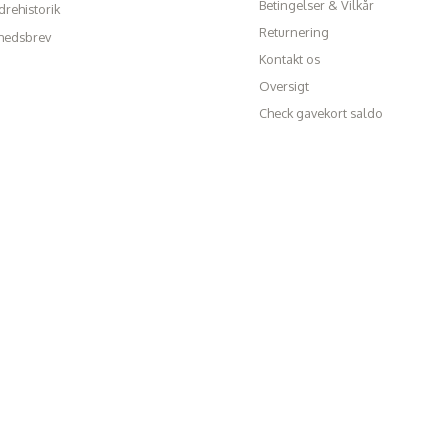
Betingelser & Vilkår
rehistorik
Returnering
hedsbrev
Kontakt os
Oversigt
Check gavekort saldo