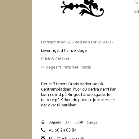
Ord
Ny
Fri fragt med GLS ved køb for kr. 400,-
Leveringstid 1-3 hverdage
Click & Collect
14 dages fri returret i butik
Der er 3 timers Gratis parkering på
Centrumpladsen, hvor du derfra nemt kan
komme ind på Ringes handelsgade. Jo
tættere på Kirken du parkere jo kortere er
der over til butikken.
Algade 37, 5750 Ringe
45 60 24 83 84
Mail@bellissima.dk