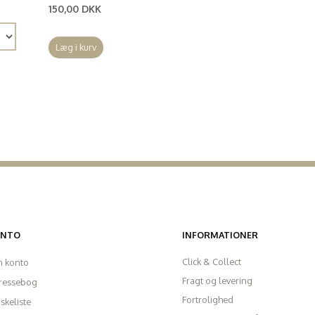
150,00 DKK
(
120,00 DKK
)
Læg i kurv
ONTO
INFORMATIONER
Click & Collect
n konto
Fragt og levering
ressebog
Fortrolighed
skeliste