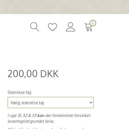
0
200,00 DKK
(
160,00 DKK
)
Størrelse tøj:
I uge 31, 32 & 33
kan
der forekomme forsinket
leveringstid grundet ferie.