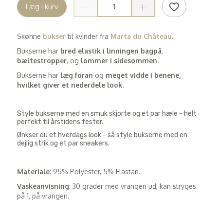
Læg i kurv
Skønne
bukser
til kvinder fra
Marta du Château
.
Bukserne har
bred elastik i linningen bagpå
,
bæltestropper
, og
lommer i sidesømmen
.
Bukserne har
læg foran
og
meget vidde i benene,
hvilket giver et nederdele look
.
Style bukserne med en smuk skjorte og et par hæle - helt
perfekt til årstidens fester.
Ønkser du et hverdags look - så style bukserne med en
dejlig strik og et par sneakers.
Materiale
: 95% Polyester, 5% Elastan.
Vaskeanvisning
: 30 grader med vrangen ud, kan stryges
på 1, på vrangen.