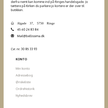
derfra nemt kan komme ind på Ringes handelsgade. Jo
tættere på Kirken du parkere jo kortere er der over til
butikken.
Algade 37, 5750 Ringe
45 60 24 83 84
Mail@bellissima.dk
Cvr. nr. 30 85 33 93
KONTO
Min konto
Adressebog
Ønskeliste
Ordrehistorik
Nyhedsbrev