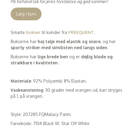
På forhånd tak for jeres forståelse og god sommer!
Læg i kurv
Smarte
bukser
til kvinder fra
FREEQUENT
.
Bukserne har
høj talje med elastik og snøre
, og har
sporty striber med similisten ned langs siden
.
Bukserne har
lige brede ben
og er
dejlig bløde og
strækbare i kvaliteten
.
Materiale
: 92% Polyamid, 8% Elastan.
Vaskeanvisning
: 30 grader med vrangen ud, kan stryges
på 1, på vrangen.
Style: 207285 FQMalacy Pants
Farvekode: 7104 Black W. Star Off White