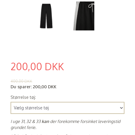
200,00 DKK
(
160,00 DKK
)
400,00 DKK
Du sparer:
200,00 DKK
Størrelse tøj:
I uge 31, 32 & 33
kan
der forekomme forsinket leveringstid
grundet ferie.