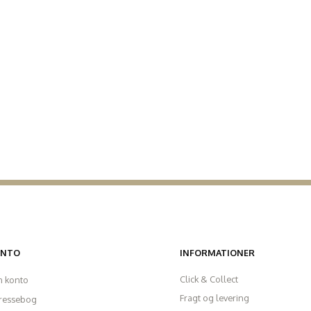
ONTO
INFORMATIONER
Click & Collect
n konto
Fragt og levering
ressebog