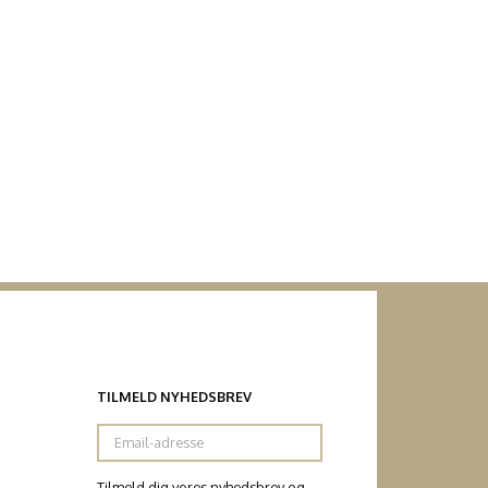
TILMELD NYHEDSBREV
Email-
adresse
Tilmeld dig vores nyhedsbrev og