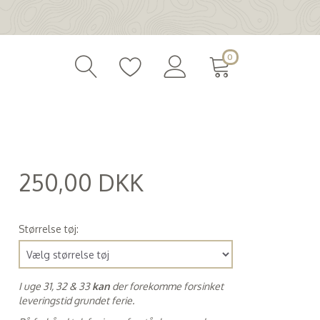
0
250,00 DKK
(
200,00 DKK
)
Størrelse tøj:
I uge 31, 32 & 33
kan
der forekomme forsinket
leveringstid grundet ferie.