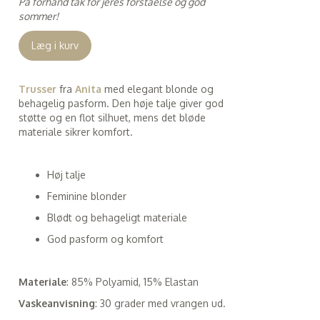
På forhånd tak for jeres forståelse og god
sommer!
Læg i kurv
Trusser
fra
Anita
med elegant blonde og
behagelig pasform. Den høje talje giver god
støtte og en flot silhuet, mens det bløde
materiale sikrer komfort.
Høj talje
Feminine blonder
Blødt og behageligt materiale
God pasform og komfort
Materiale
: 85% Polyamid, 15% Elastan
Vaskeanvisning
: 30 grader med vrangen ud.