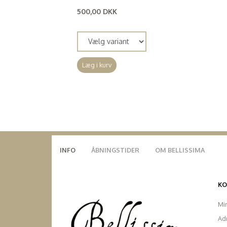
500,00 DKK
(
400,00 DKK
)
Læg i kurv
INFO
ÅBNINGSTIDER
OM BELLISSIMA
K
Mi
Ad