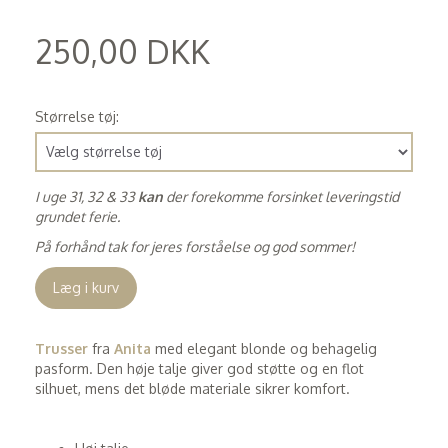
250,00 DKK
(
200,00 DKK
)
Størrelse tøj:
I uge 31, 32 & 33
kan
der forekomme forsinket leveringstid
grundet ferie.
På forhånd tak for jeres forståelse og god sommer!
Læg i kurv
Trusser
fra
Anita
med elegant blonde og behagelig
pasform. Den høje talje giver god støtte og en flot
silhuet, mens det bløde materiale sikrer komfort.