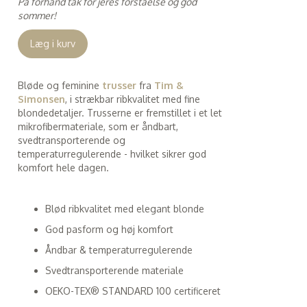
På forhånd tak for jeres forståelse og god
sommer!
Læg i kurv
Bløde og feminine
trusser
fra
Tim &
Simonsen
, i strækbar ribkvalitet med fine
blondedetaljer. Trusserne er fremstillet i et let
mikrofibermateriale, som er åndbart,
svedtransporterende og
temperaturregulerende - hvilket sikrer god
komfort hele dagen.
Blød ribkvalitet med elegant blonde
God pasform og høj komfort
Åndbar & temperaturregulerende
Svedtransporterende materiale
OEKO-TEX® STANDARD 100 certificeret