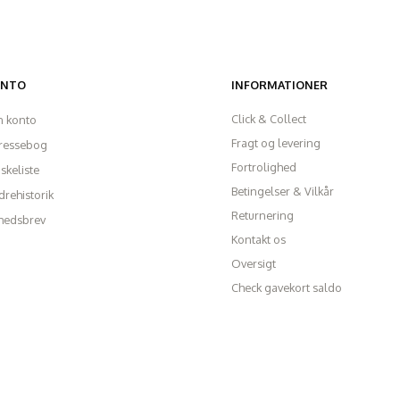
ONTO
INFORMATIONER
Click & Collect
n konto
Fragt og levering
ressebog
Fortrolighed
skeliste
Betingelser & Vilkår
rehistorik
Returnering
hedsbrev
Kontakt os
Oversigt
Check gavekort saldo