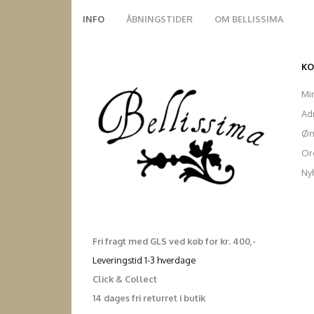
INFO
ÅBNINGSTIDER
OM BELLISSIMA
K
Mi
Ad
Øn
Ord
Ny
Fri fragt med GLS ved køb for kr. 400,-
Leveringstid 1-3 hverdage
Click & Collect
14 dages fri returret i butik