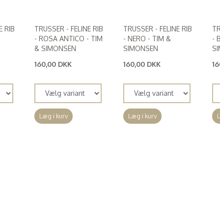
E RIB
TRUSSER - FELINE RIB
TRUSSER - FELINE RIB
TR
- ROSA ANTICO - TIM
- NERO - TIM &
- 
& SIMONSEN
SIMONSEN
S
160,00 DKK
160,00 DKK
16
(
128,00 DKK
)
(
128,00 DKK
)
(
1
Læg i kurv
Læg i kurv
L