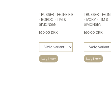
TRUSSER - FELINE RIB
TRUSSER - FELIN
- BORDO - TIM &
- IVORY - TIM &
SIMONSEN
SIMONSEN
160,00 DKK
160,00 DKK
(
128,00 DKK
)
(
128,00 DKK
)
Læg i kurv
Læg i kurv