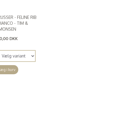
USSER - FELINE RIB
BIANCO - TIM &
IMONSEN
0,00 DKK
28,00 DKK
)
æg i kurv