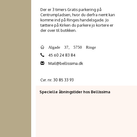
Der er 3 timers Gratis parkering på
Centrumpladsen, hvor du derfra nemt kan
komme ind på Ringes handelsgade. Jo
tættere på Kirken du parkere jo kortere er
der over til butikken.
Algade 37, 5750 Ringe
45 60 24 83 84
Mail@bellissima.dk
Cvr. nr. 30 85 33 93
Specielle åbningstider hos Bellissima