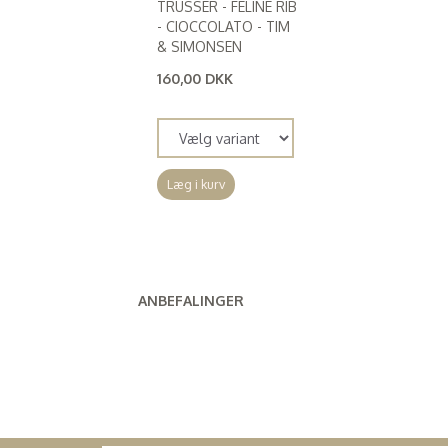
TRUSSER - FELINE RIB
- CIOCCOLATO - TIM
& SIMONSEN
160,00 DKK
(
128,00 DKK
)
Læg i kurv
ANBEFALINGER