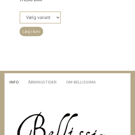
(
136,00 DKK
)
Læg i kurv
INFO
ÅBNINGSTIDER
OM BELLISSIMA