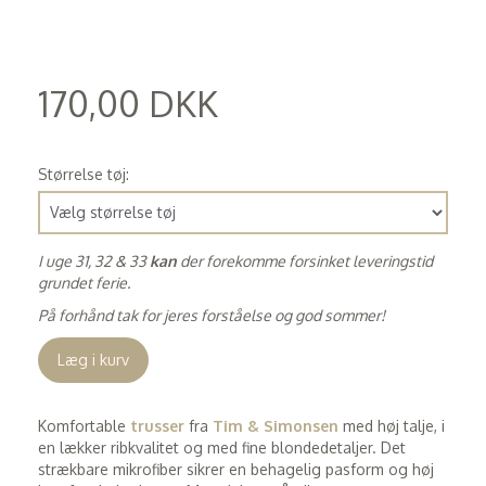
170,00 DKK
(
136,00 DKK
)
Størrelse tøj:
I uge 31, 32 & 33
kan
der forekomme forsinket leveringstid
grundet ferie.
På forhånd tak for jeres forståelse og god sommer!
Læg i kurv
Komfortable
trusser
fra
Tim & Simonsen
med høj talje, i
en lækker ribkvalitet og med fine blondedetaljer. Det
strækbare mikrofiber sikrer en behagelig pasform og høj