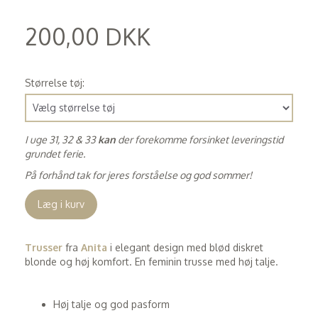
200,00 DKK
(
160,00 DKK
)
Størrelse tøj:
I uge 31, 32 & 33
kan
der forekomme forsinket leveringstid
grundet ferie.
På forhånd tak for jeres forståelse og god sommer!
Læg i kurv
Trusser
fra
Anita
i elegant design med blød diskret
blonde og høj komfort. En feminin trusse med høj talje.
Høj talje og god pasform