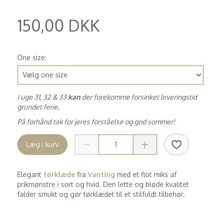
150,00 DKK
(
120,00 DKK
)
One size:
I uge 31, 32 & 33
kan
der forekomme forsinket leveringstid
grundet ferie.
På forhånd tak for jeres forståelse og god sommer!
Læg i kurv
Elegant
tørklæde
fra
Vanting
med et flot miks af
prikmønstre i sort og hvid. Den lette og bløde kvalitet
falder smukt og gør tørklædet til et stilfuldt tilbehør.