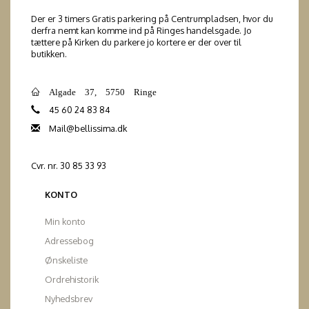
Der er 3 timers Gratis parkering på Centrumpladsen, hvor du
derfra nemt kan komme ind på Ringes handelsgade. Jo
tættere på Kirken du parkere jo kortere er der over til
butikken.
Algade 37, 5750 Ringe
45 60 24 83 84
Mail@bellissima.dk
Cvr. nr. 30 85 33 93
KONTO
Min konto
Adressebog
Ønskeliste
Ordrehistorik
Nyhedsbrev