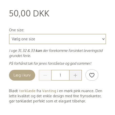
50,00 DKK
(
40,00 DKK
)
One size:
I uge 31, 32 & 33
kan
der forekomme forsinket leveringstid
grundet ferie.
På forhånd tak for jeres forståelse og god sommer!
Læg i kurv
Blødt
tørklæde
fra
Vanting
i en mørk pink nuance. Den
lette kvalitet og det enkle design med fine frynsekanter,
gør tørklædet perfekt som et elegant tilbehør.