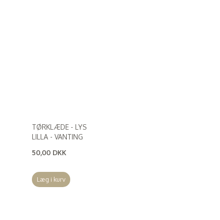
TØRKLÆDE - LYS
LILLA - VANTING
50,00 DKK
(
40,00 DKK
)
Læg i kurv