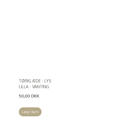
TØRKLÆDE - LYS
LILLA - VANTING
50,00 DKK
(
40,00 DKK
)
Læg i kurv