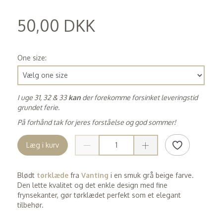
50,00 DKK
(
40,00 DKK
)
One size:
I uge 31, 32 & 33
kan
der forekomme forsinket leveringstid
grundet ferie.
På forhånd tak for jeres forståelse og god sommer!
Læg i kurv
Blødt
tørklæde
fra
Vanting
i en smuk grå beige farve.
Den lette kvalitet og det enkle design med fine
frynsekanter, gør tørklædet perfekt som et elegant
tilbehør.