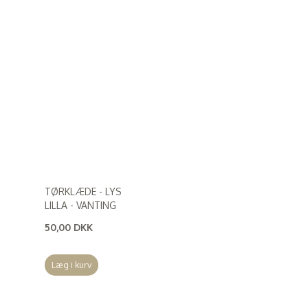
TØRKLÆDE - LYS
LILLA - VANTING
50,00 DKK
(
40,00 DKK
)
Læg i kurv