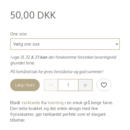
50,00 DKK
(
40,00 DKK
)
One size:
I uge 31, 32 & 33
kan
der forekomme forsinket leveringstid
grundet ferie.
På forhånd tak for jeres forståelse og god sommer!
Læg i kurv
Blødt
tørklæde
fra
Vanting
i en smuk grå beige farve.
Den lette kvalitet og det enkle design med fine
frynsekanter, gør tørklædet perfekt som et elegant
tilbehør.