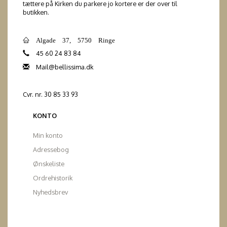
tættere på Kirken du parkere jo kortere er der over til
butikken.
Algade 37, 5750 Ringe
45 60 24 83 84
Mail@bellissima.dk
Cvr. nr. 30 85 33 93
KONTO
Min konto
Adressebog
Ønskeliste
Ordrehistorik
Nyhedsbrev