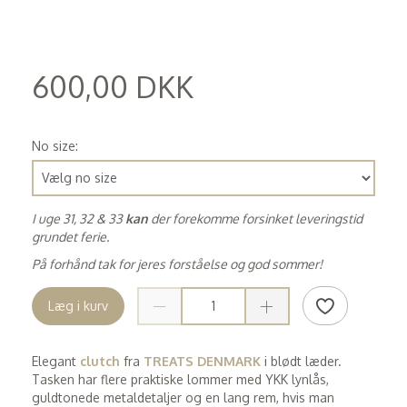
600,00 DKK
(
480,00 DKK
)
No size:
I uge 31, 32 & 33
kan
der forekomme forsinket leveringstid
grundet ferie.
På forhånd tak for jeres forståelse og god sommer!
Læg i kurv
Elegant
clutch
fra
TREATS DENMARK
i blødt læder.
Tasken har flere praktiske lommer med YKK lynlås,
guldtonede metaldetaljer og en lang rem, hvis man