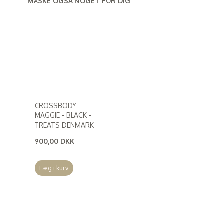
MÅSKE OGSÅ NOGET FOR DIG
CROSSBODY -
MAGGIE - BLACK -
TREATS DENMARK
900,00 DKK
(
720,00 DKK
)
Læg i kurv