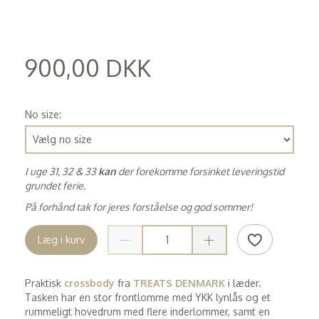
900,00 DKK
(
720,00 DKK
)
No size:
I uge 31, 32 & 33
kan
der forekomme forsinket leveringstid
grundet ferie.
På forhånd tak for jeres forståelse og god sommer!
Læg i kurv
Praktisk
crossbody
fra
TREATS DENMARK
i læder.
Tasken har en stor frontlomme med YKK lynlås og et
rummeligt hovedrum med flere inderlommer, samt en