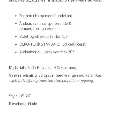
antibakterielt og sikrer frisk komfort selv ved mild vask.
Feminin rib top med blondekant
Åndbar, svedtransporterende &
temperaturregulerende
Blødt og strækbart mikrofiber
OEKO-TEX® STANDARD 100 certificeret
Antibakteriel – vask ved max 30°
Materiale
: 92% Polyamid, 8% Elastane.
Vaskeanvisning
: 30 grader med vrangen ud.
Tåler ikke
vask ved højere grader, tørretumbler eller strygning.
Style: H5-217
Farvekode: Nudo