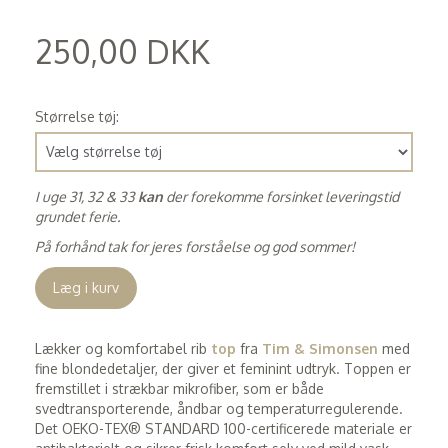
250,00 DKK
(
200,00 DKK
)
Størrelse tøj:
I uge 31, 32 & 33
kan
der forekomme forsinket leveringstid
grundet ferie.
På forhånd tak for jeres forståelse og god sommer!
Læg i kurv
Lækker og komfortabel rib
top
fra
Tim & Simonsen
med
fine blondedetaljer, der giver et feminint udtryk. Toppen er
fremstillet i strækbar mikrofiber, som er både
svedtransporterende, åndbar og temperaturregulerende.
Det OEKO-TEX® STANDARD 100-certificerede materiale er