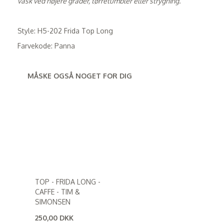
vask ved højere grader, tørretumbler eller strygning.
Style: H5-202 Frida Top Long
Farvekode: Panna
MÅSKE OGSÅ NOGET FOR DIG
TOP - FRIDA LONG -
CAFFE - TIM &
SIMONSEN
250,00 DKK