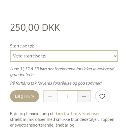
250,00 DKK
(
200,00 DKK
)
Størrelse tøj:
I uge 31, 32 & 33
kan
der forekomme forsinket leveringstid
grundet ferie.
På forhånd tak for jeres forståelse og god sommer!
Læg i kurv
Blød og feminin lang rib
top
fra
Tim & Simonsen
i
strækbar mikrofiber med smukke blondedetaljer. Toppen
er svedtransporterende, åndbar og