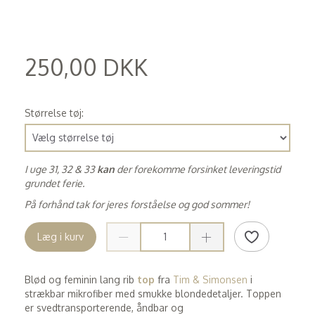
250,00 DKK
(
200,00 DKK
)
Størrelse tøj:
I uge 31, 32 & 33
kan
der forekomme forsinket leveringstid
grundet ferie.
På forhånd tak for jeres forståelse og god sommer!
Læg i kurv
Blød og feminin lang rib
top
fra
Tim & Simonsen
i
strækbar mikrofiber med smukke blondedetaljer. Toppen
er svedtransporterende, åndbar og