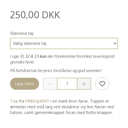
250,00 DKK
(
200,00 DKK
)
Størrelse tøj:
I uge 31, 32 & 33
kan
der forekomme forsinket leveringstid
grundet ferie.
På forhånd tak for jeres forståelse og god sommer!
Læg i kurv
Top
fra
FREEQUENT
i en mørk brun farve. Toppen er
ærmeløs med små læg ved skuldrene og fine flæser ved
halsen, samt gennemknappet foran med flotte knapper.