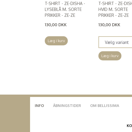
T-SHIRT - ZE-DISHA -
T-SHIRT - ZE-DIS
LYSEBLÅ M. SORTE
HVID M. SORTE
PRIKKER - ZE-ZE
PRIKKER - ZE-ZE
130,00 DKK
130,00 DKK
(
104,00 DKK
)
(
104,00 DKK
)
Læg i kurv
Læg i kurv
INFO
ÅBNINGSTIDER
OM BELLISSIMA
K