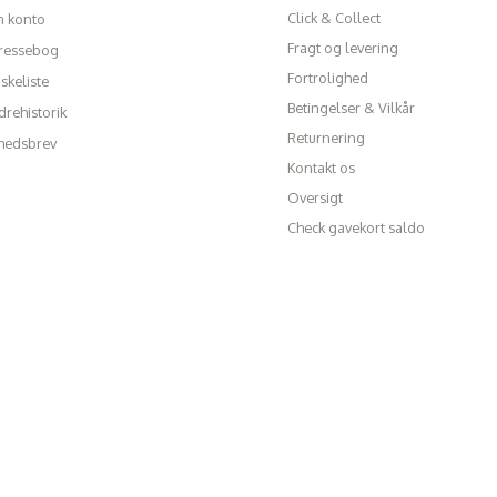
Click & Collect
n konto
Fragt og levering
ressebog
Fortrolighed
skeliste
Betingelser & Vilkår
rehistorik
Returnering
hedsbrev
Kontakt os
Oversigt
Check gavekort saldo