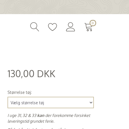
0
130,00 DKK
(
104,00 DKK
)
Størrelse tøj:
I uge 31, 32 & 33
kan
der forekomme forsinket
leveringstid grundet ferie.