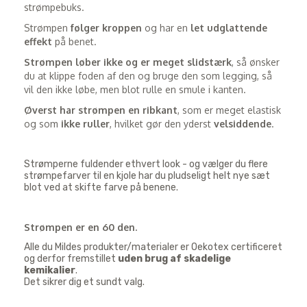
strømpebuks.
Strømpen
følger kroppen
og har en
let udglattende
effekt
på benet.
Strømpen løber ikke og er meget slidstærk
, så ønsker
du at klippe foden af den og bruge den som legging, så
vil den ikke løbe, men blot rulle en smule i kanten.
Øverst har strømpen en ribkant
, som er meget elastisk
og som
ikke ruller
, hvilket gør den yderst
velsiddende
.
Strømperne fuldender ethvert look - og vælger du flere
strømpefarver til en kjole har du pludseligt helt nye sæt
blot ved at skifte farve på benene.
Strømpen er en 60 den.
Alle du Mildes produkter/materialer er Oekotex certificeret
og derfor fremstillet
uden brug af skadelige
kemikalier
.
Det sikrer dig et sundt valg.