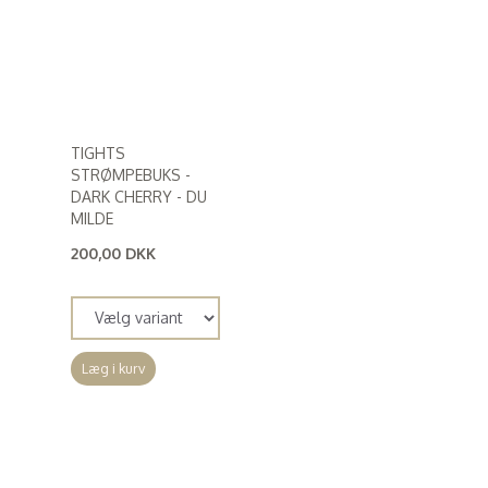
TIGHTS
STRØMPEBUKS -
DARK CHERRY - DU
MILDE
200,00 DKK
(
160,00 DKK
)
Læg i kurv