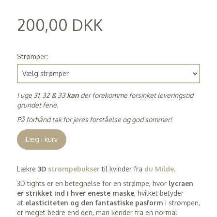
200,00 DKK
(
160,00 DKK
)
Strømper:
I uge 31, 32 & 33
kan
der forekomme forsinket leveringstid
grundet ferie.
På forhånd tak for jeres forståelse og god sommer!
Læg i kurv
Lækre
3D
strømpebukser
til kvinder fra
du Milde
.
3D tights er en betegnelse for en strømpe, hvor
lycraen
er strikket ind i hver eneste maske
, hvilket betyder
at
elasticiteten og den fantastiske pasform
i strømpen,
er meget bedre end den, man kender fra en normal