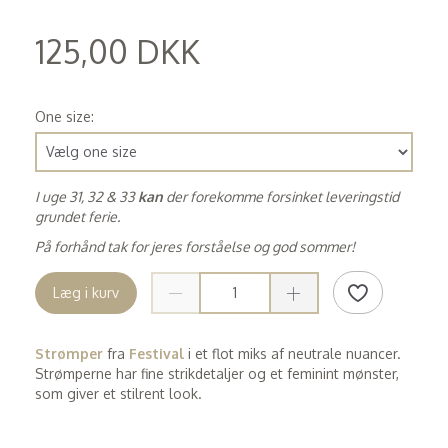
125,00 DKK
(
100,00 DKK
)
One size:
I uge 31, 32 & 33
kan
der forekomme forsinket leveringstid
grundet ferie.
På forhånd tak for jeres forståelse og god sommer!
Læg i kurv
Strømper
fra
Festival
i et flot miks af neutrale nuancer.
Strømperne har fine strikdetaljer og et feminint mønster,
som giver et stilrent look.