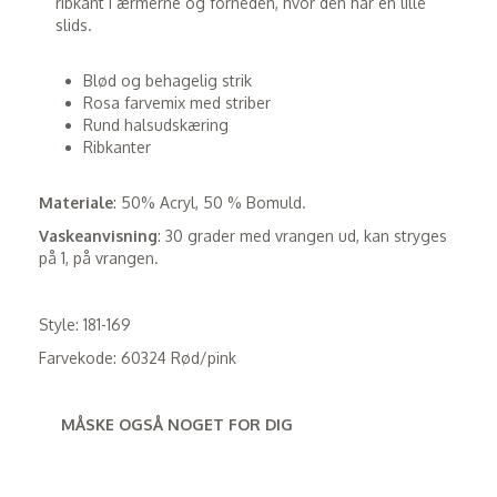
ribkant i ærmerne og forneden, hvor den har en lille
slids.
Blød og behagelig strik
Rosa farvemix med striber
Rund halsudskæring
Ribkanter
Materiale
: 50% Acryl, 50 % Bomuld.
Vaskeanvisning
: 30 grader med vrangen ud, kan stryges
på 1, på vrangen.
Style: 181-169
Farvekode: 60324 Rød/pink
MÅSKE OGSÅ NOGET FOR DIG