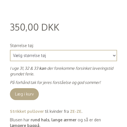
350,00 DKK
(
280,00 DKK
)
Størrelse tøj:
I uge 31, 32 & 33
kan
der forekomme forsinket leveringstid
grundet ferie.
På forhånd tak for jeres forståelse og god sommer!
Læg i kurv
Strikket pullover
til kvinder fra
ZE-ZE
.
Blusen har
rund hals
,
lange ærmer
og så er den
længere bagpå
.