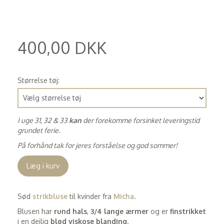
400,00 DKK
(
320,00 DKK
)
Størrelse tøj:
I uge 31, 32 & 33
kan
der forekomme forsinket leveringstid
grundet ferie.
På forhånd tak for jeres forståelse og god sommer!
Læg i kurv
Sød
strikbluse
til kvinder fra
Micha
.
Blusen har
rund hals
,
3/4 lange ærmer
og er
finstrikket
i en dejlig
blød viskose blanding
.