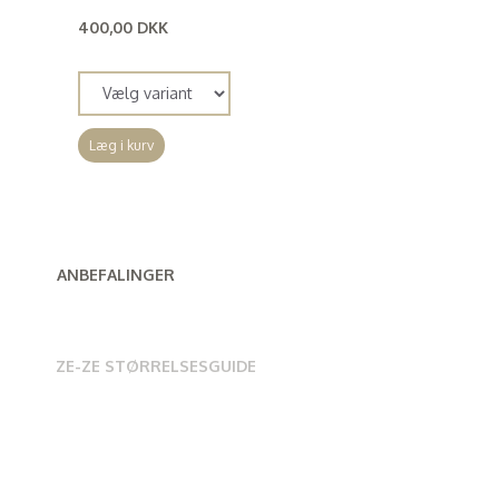
400,00 DKK
(
320,00 DKK
)
Læg i kurv
ANBEFALINGER
ZE-ZE STØRRELSESGUIDE