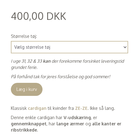
400,00 DKK
(
320,00 DKK
)
Størrelse tøj:
I uge 31, 32 & 33
kan
der forekomme forsinket leveringstid
grundet ferie.
På forhånd tak for jeres forståelse og god sommer!
Læg i kurv
Klassisk
cardigan
til kvinder fra
ZE-ZE
. Ikke så lang.
Denne enkle cardigan har
V-udskæring
, er
gennemknappet
, har
lange ærmer
og
alle kanter er
ribstrikkede
.