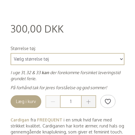
300,00 DKK
(
240,00 DKK
)
Størrelse tøj:
I uge 31, 32 & 33
kan
der forekomme forsinket leveringstid
grundet ferie.
På forhånd tak for jeres forståelse og god sommer!
Læg i kurv
Cardigan
fra
FREEQUENT
i en smuk hvid farve med
strikket kvalitet. Cardiganen har korte ærmer, rund hals og
gennemgående knaplukning, som giver et feminint touch.