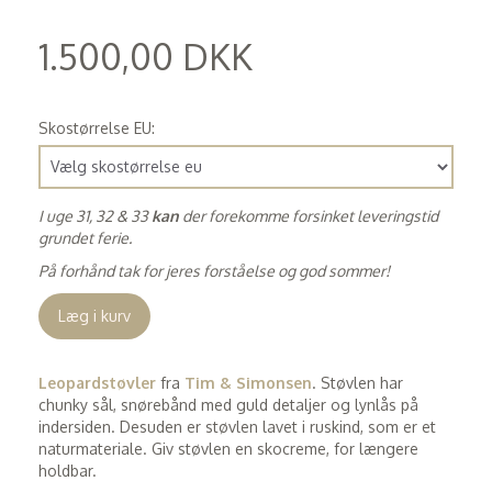
1.500,00 DKK
(
1.200,00 DKK
)
Skostørrelse EU:
I uge 31, 32 & 33
kan
der forekomme forsinket leveringstid
grundet ferie.
På forhånd tak for jeres forståelse og god sommer!
Læg i kurv
Leopardstøvler
fra
Tim & Simonsen
. Støvlen har
chunky sål, snørebånd med guld detaljer og lynlås på
indersiden. Desuden er støvlen lavet i ruskind, som er et
naturmateriale. Giv støvlen en skocreme, for længere
holdbar.