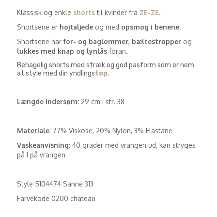
Klassisk og enkle
shorts
til kvinder fra
ZE-ZE
.
Shortsene er
højtaljede
og med
opsmøg i benene
.
Shortsene har
for- og baglommer
,
bæltestropper
og
lukkes med knap og lynlås
foran.
Behagelig shorts med stræk og god pasform som er nem
at style med din yndlings
top
.
Længde indersøm:
29 cm i str. 38
Materiale
: 77% Viskose, 20% Nylon, 3% Elastane
Vaskeanvisning
: 40 grader med vrangen ud, kan stryges
på I på vrangen
Style 5104474 Sanne 313
Farvekode 0200 chateau