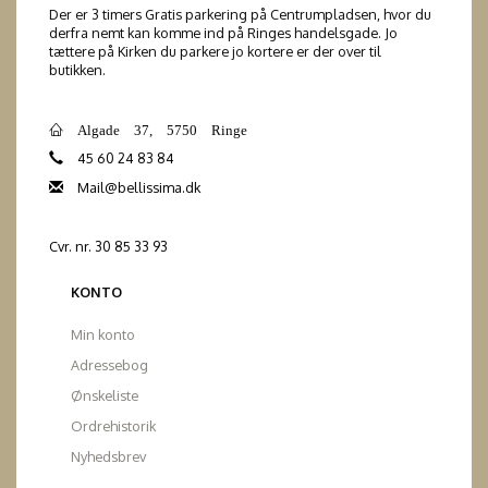
Der er 3 timers Gratis parkering på Centrumpladsen, hvor du
derfra nemt kan komme ind på Ringes handelsgade. Jo
tættere på Kirken du parkere jo kortere er der over til
butikken.
Algade 37, 5750 Ringe
45 60 24 83 84
Mail@bellissima.dk
Cvr. nr. 30 85 33 93
KONTO
Min konto
Adressebog
Ønskeliste
Ordrehistorik
Nyhedsbrev